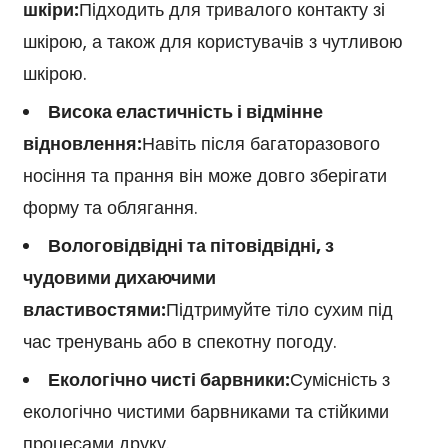
шкіри:
Підходить для тривалого контакту зі
шкірою, а також для користувачів з чутливою
шкірою.
Висока еластичність і відмінне
відновлення:
Навіть після багаторазового
носіння та прання він може довго зберігати
форму та облягання.
Вологовідвідні та пітовідвідні, з
чудовими дихаючими
властивостями:
Підтримуйте тіло сухим під
час тренувань або в спекотну погоду.
Екологічно чисті барвники:
Сумісність з
екологічно чистими барвниками та стійкими
процесами друку.