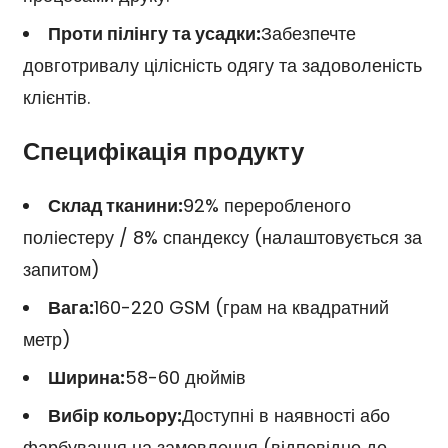
Проти пілінгу та усадки:
Забезпечте
довготривалу цілісність одягу та задоволеність
клієнтів.
Специфікація продукту
Склад тканини:
92% переробленого
поліестеру / 8% спандексу (налаштовується за
запитом)
Вага:
160-220 GSM (грам на квадратний
метр)
Ширина:
58-60 дюймів
Вибір кольору:
Доступні в наявності або
фарбування на замовлення (відповідно до