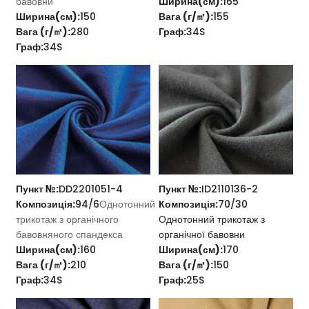
бавовни
Ширина(см):
165
Ширина(см):
150
Вага (г/㎡):
155
Вага (г/㎡):
280
Граф:
34S
Граф:
34S
Пункт №:
DD2201051-4
Пункт №:
ID2110136-2
Композиція:
94/6
Однотонний
Композиція:
70/30
трикотаж з органічного
Однотонний трикотаж з
бавовняного спандекса
органічної бавовни
Ширина(см):
160
Ширина(см):
170
Вага (г/㎡):
210
Вага (г/㎡):
150
Граф:
34S
Граф:
25S