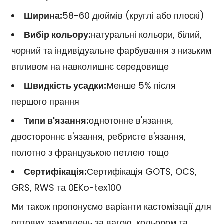
Ширина:
58-60 дюймів (круглі або плоскі)
Вибір кольору:
натуральні кольори, білий,
чорний та індивідуальне фарбування з низьким
впливом на навколишнє середовище
Швидкість усадки:
Менше 5% після
першого прання
Типи в'язання:
однотонне в'язання,
двостороннє в'язання, ребристе в'язання,
полотно з французькою петлею тощо
Сертифікація:
Сертифікація GOTS, OCS,
GRS, RWS та 0EKo-tex100
Ми також пропонуємо варіанти кастомізації для
оптових замовлень за вагою, кольором та