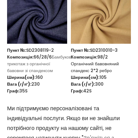
Пункт №:
SD2308119-2
Пункт №:
SD2310010-3
Композиція:
66/28/6
Бамбуковий
Композиція:
98/2
трикотаж з органічної
Органічний бавовняний
бавовни зі спандексом
спандекс 2*2 ребро
Ширина(см):
160
Ширина(см):
105
Вага (г/㎡):
230
Вага (г/㎡):
300
Граф:
35S
Граф:
42S
Ми підтримуємо персоналізовані та
індивідуальні послуги. Якщо ви не знайшли
потрібного продукту на нашому сайті, не
соромтеся натиснути кнопку "
Зв'яжіться з