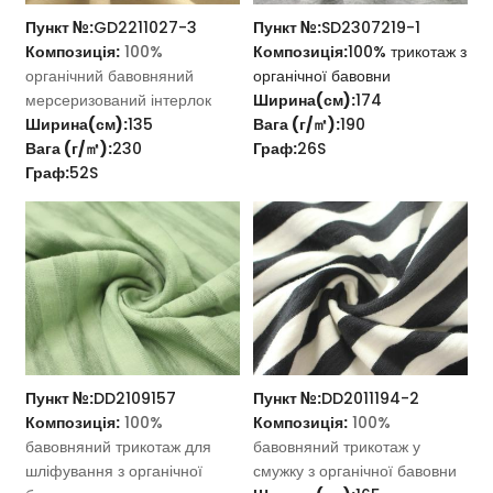
Пункт №:
GD2211027-3
Пункт №:
SD2307219-1
Композиція:
100%
Композиція:
100% трикотаж з
органічний бавовняний
органічної бавовни
мерсеризований інтерлок
Ширина(см):
174
Ширина(см):
135
Вага (г/㎡):
190
Вага (г/㎡):
230
Граф:
26S
Граф:
52S
Пункт №:
DD2109157
Пункт №:
DD2011194-2
Композиція:
100%
Композиція:
100%
бавовняний трикотаж для
бавовняний трикотаж у
шліфування з органічної
смужку з органічної бавовни