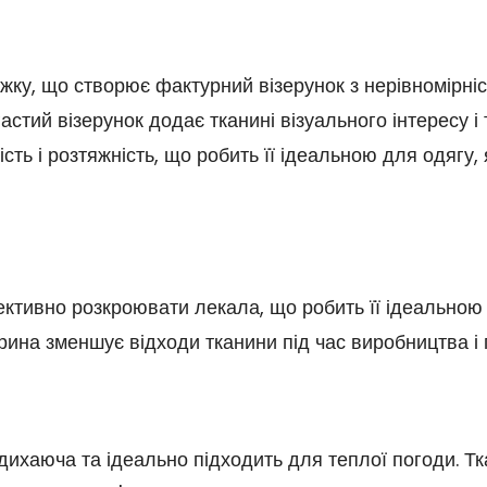
ужку, що створює фактурний візерунок з нерівномірні
стий візерунок додає тканині візуального інтересу і т
ість і розтяжність, що робить її ідеальною для одягу
тивно розкроювати лекала, що робить її ідеальною 
ирина зменшує відходи тканини під час виробництва і
 дихаюча та ідеально підходить для теплої погоди. Т