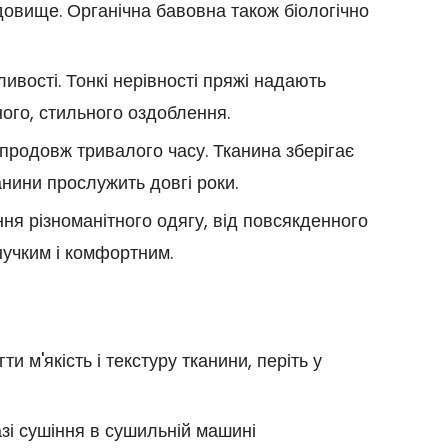
довище. Органічна бавовна також біологічно
ивості. Тонкі нерівності пряжі надають
ного, стильного оздоблення.
впродовж тривалого часу. Тканина зберігає
канини прослужить довгі роки.
ння різноманітного одягу, від повсякденного
нучким і комфортним.
 м'якість і текстуру тканини, періть у
азі сушіння в сушильній машині