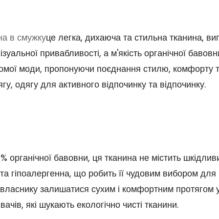
на в смужку
це легка, дихаюча та стильна тканина, виг
ізуальної привабливості, а м'якість органічної бавов
мої моди, пропонуючи поєднання стилю, комфорту та е
у, одягу для активного відпочинку та відпочинку.
% органічної бавовни, ця тканина не містить шкідливи
та гіпоалергенна, що робить її чудовим вибором для 
ь власнику залишатися сухим і комфортним протягом 
вачів, які шукають екологічно чисті тканини.