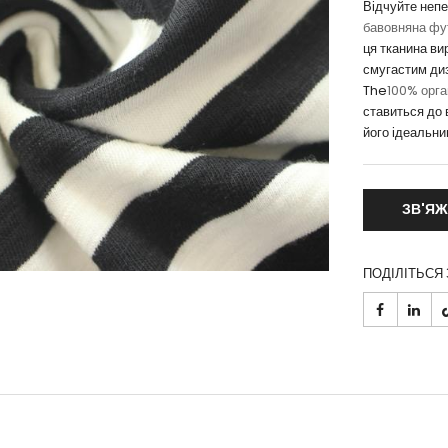
Відчуйте неп
бавовняна фу
ця тканина ви
смугастим диз
The
100% орга
ставиться до 
його ідеальни
ЗВ'ЯЖ
ПОДІЛІТЬСЯ 