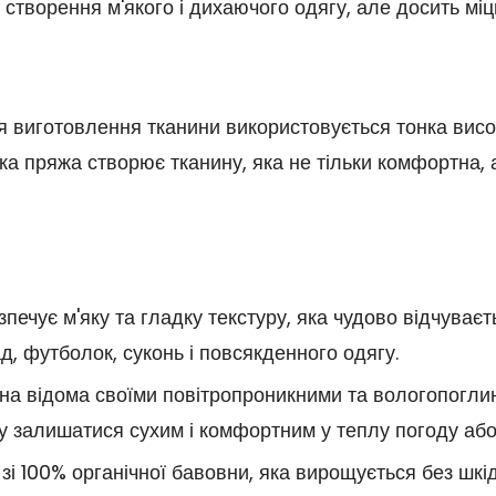
створення м'якого і дихаючого одягу, але досить мі
я виготовлення тканини використовується тонка висок
Тонка пряжа створює тканину, яка не тільки комфортна,
печує м'яку та гладку текстуру, яка чудово відчуваєт
д, футболок, суконь і повсякденного одягу.
на відома своїми повітропроникними та вологопогл
залишатися сухим і комфортним у теплу погоду або п
і 100% органічної бавовни, яка вирощується без шкідл