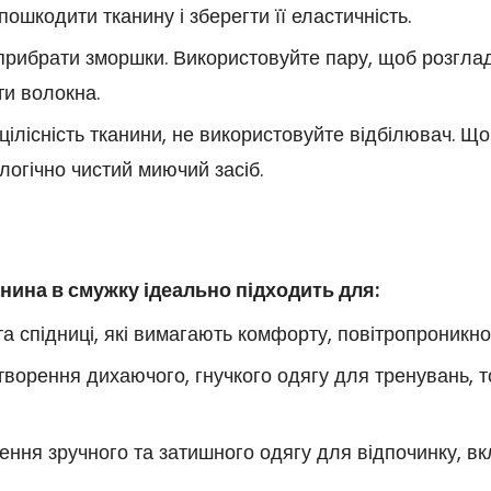
ошкодити тканину і зберегти її еластичність.
 прибрати зморшки. Використовуйте пару, щоб розглад
ти волокна.
 цілісність тканини, не використовуйте відбілювач. Щ
логічно чистий миючий засіб.
нина в смужку ідеально підходить для:
та спідниці, які вимагають комфорту, повітропроникнос
творення дихаючого, гнучкого одягу для тренувань, т
ення зручного та затишного одягу для відпочинку, в