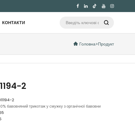

КОНТАКТИ

Головна
>
Продукт
1194-2
11194-2
00% бавовняний трикотаж у смужку з органічної бавовни
65
5