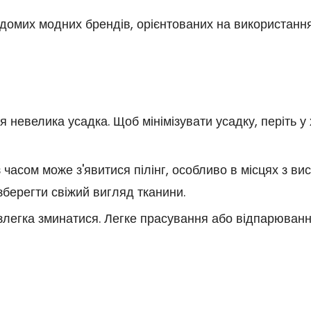
домих модних брендів, орієнтованих на використання
невелика усадка. Щоб мінімізувати усадку, періть у х
з часом може з'явитися пілінг, особливо в місцях з в
зберегти свіжий вигляд тканини.
злегка зминатися. Легке прасування або відпарюван