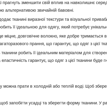
які прагнуть зменшити свій вплив на навколишнє сере
ною альтернативою звичайній бавовні.
одає тканині виразної текстури та візуальної привабл
робить її ідеальною для одягу, який потребує унікаль
е міцне, довговічне волокно, яке добре тримається 
 багаторазового прання, що гарантує, що одяг з цієї т
ть тканини робить її ідеальним матеріалом для створе
еластичність гарантує, що одяг з цієї тканини буде г
 можна прати в холодній або теплій воді. Щоб зберегти
щоб запобігти усадці та зберегти форму тканини. У р