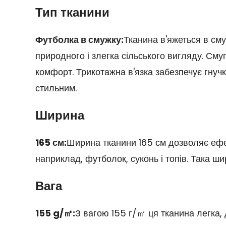
Тип тканини
Футболка в смужку:
Тканина в'яжеться в см
природного і злегка сільського вигляду. Смуга
комфорт. Трикотажна в'язка забезпечує гнучк
стильним.
Ширина
165 см:
Ширина тканини 165 см дозволяє ефек
наприклад, футболок, суконь і топів. Така ш
Вага
155 g/㎡:
З вагою 155 г/㎡ ця тканина легка,