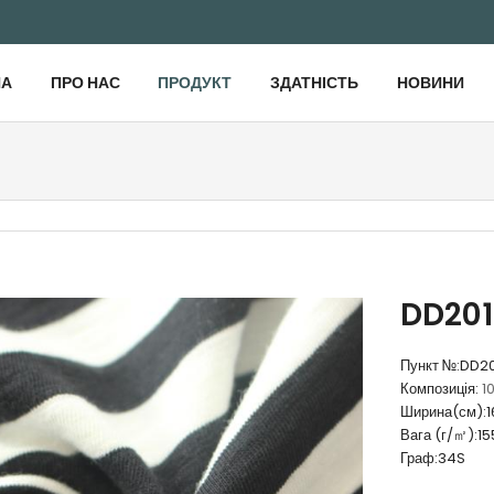
НА
ПРО НАС
ПРОДУКТ
ЗДАТНІСТЬ
НОВИНИ
DD201
Пункт №:
DD20
Композиція:
1
Ширина(см):
1
Вага (г/㎡):
15
Граф:
34S