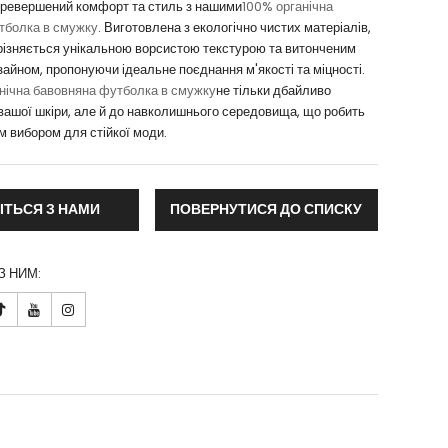
еревершений комфорт та стиль з нашими
100% органічна
тболка в смужку
. Виготовлена з екологічно чистих матеріалів,
різняється унікальною ворсистою текстурою та витонченим
айном, пропонуючи ідеальне поєднання м'якості та міцності.
нічна бавовняна футболка в смужку
не тільки дбайливо
вашої шкіри, але й до навколишнього середовища, що робить
м вибором для стійкої моди.
ІТЬСЯ З НАМИ
ПОВЕРНУТИСЯ ДО СПИСКУ
З НИМ:
