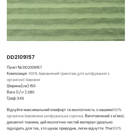
DD2109157
Пункт №:
DD2109157
Композиція:
100% бавовняний трикотаж для шліфування з
органічної бавовни
Ширина(см):
150
Вага (г/㎡):
280
Граф:
34S
Відчуйте максимальний комфорт та екологічність з нашими
100%
органічна бавовняна шліфувальна сорочка
. Виготовлений з м'якої,
дихаючої тканини, цей екологічно чистий матеріал ідеально
підходить для тих, хто шукає природне, легке відчуття. The
100%