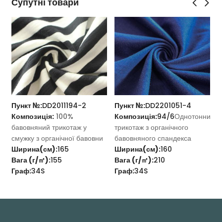
Супутні товари
Пункт №:
DD2011194-2
Пункт №:
DD2201051-4
П
Композиція:
100%
Композиція:
94/6
Однотонний
К
бавовняний трикотаж у
трикотаж з органічного
О
смужку з органічної бавовни
бавовняного спандекса
о
Ширина(см):
165
Ширина(см):
160
Ш
Вага (г/㎡):
155
Вага (г/㎡):
210
В
Граф:
34S
Граф:
34S
Г